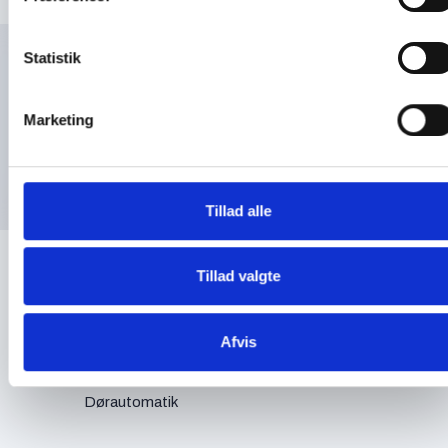
Statistik
Marketing
Tilbage til oversigten
Læs også
Tillad alle
iLOQ låsesystem
Tillad valgte
Videoovervågning
Afvis
Dørautomatik