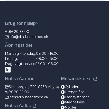
Brug for hjælp?
86 20 66 00
info@din-laasesmed.dk
Åbningstider
Mandag - torsdag:
08.00 - 16.00
Fredag:
08.00 - 15.00
Døgnvagt service:
16.00 - 08.00
Butik i Aarhus
Mekanisk sikring
Silkeborgvej 329, 8230 Abyhøj
Cylindere
86 20 66 00
Hængelåse
info@din-laasesmed.dk
Låsesystemer
mekanisk
Magnetlåse
Butik i Aalborg
Nøgler