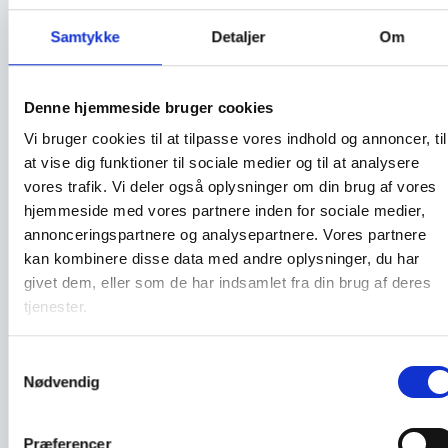
Samtykke
Detaljer
Om
Denne hjemmeside bruger cookies
Brug for hjælp?
Vi bruger cookies til at tilpasse vores indhold og annoncer, til
Vi kontakter dig inden for 24 timer
Navn
at vise dig funktioner til sociale medier og til at analysere
vores trafik. Vi deler også oplysninger om din brug af vores
hjemmeside med vores partnere inden for sociale medier,
Service
annonceringspartnere og analysepartnere. Vores partnere
kan kombinere disse data med andre oplysninger, du har
givet dem, eller som de har indsamlet fra din brug af deres
Telefonnummer
tjenester.
Mail
Samtykkevalg
Nødvendig
Send forespørgsel
Submit
Præferencer