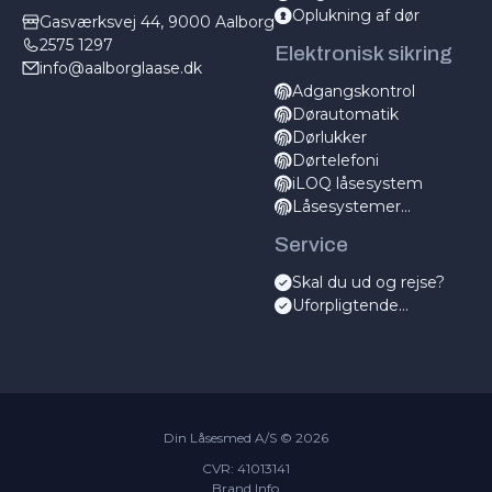
Oplukning af dør
Gasværksvej 44, 9000 Aalborg
2575 1297
Elektronisk sikring
info@aalborglaase.dk
Adgangskontrol
Dørautomatik
Dørlukker
Dørtelefoni
iLOQ låsesystem
Låsesystemer
elektronisk
Service
Skal du ud og rejse?
Uforpligtende
servicetjek
Din Låsesmed A/S ©
2026
CVR: 41013141
Brand Info