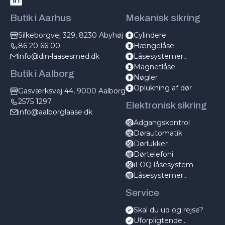
Butik i Aarhus
Mekanisk sikring
Silkeborgvej 329, 8230 Abyhøj
Cylindere
86 20 66 00
Hængelåse
info@din-laasesmed.dk
Låsesystemer
mekanisk
Magnetlåse
Butik i Aalborg
Nøgler
Oplukning af dør
Gasværksvej 44, 9000 Aalborg
2575 1297
Elektronisk sikring
info@aalborglaase.dk
Adgangskontrol
Dørautomatik
Dørlukker
Dørtelefoni
iLOQ låsesystem
Låsesystemer
elektronisk
Service
Skal du ud og rejse?
Uforpligtende