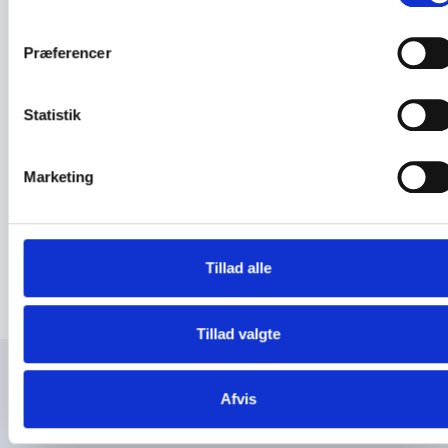
Præferencer
Vindueslåse
Statistik
Cylindere
Marketing
Nøgler
Tillad alle
Tillad valgte
Afvis
Relaterede mærker