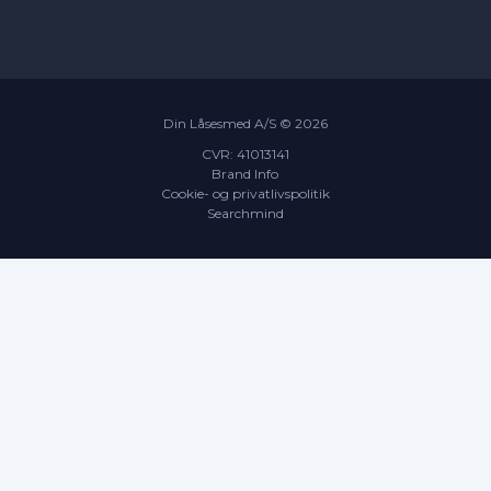
servicetjek
Din Låsesmed A/S ©
2026
CVR: 41013141
Brand Info
Cookie- og privatlivspolitik
Searchmind