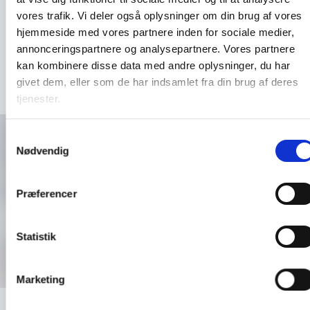
vores trafik. Vi deler også oplysninger om din brug af vores
Mail
hjemmeside med vores partnere inden for sociale medier,
annonceringspartnere og analysepartnere. Vores partnere
kan kombinere disse data med andre oplysninger, du har
Send forespørgsel
givet dem, eller som de har indsamlet fra din brug af deres
Submit
tjenester.
Samtykkevalg
Nødvendig
Tilbage til oversigten
Præferencer
Læs også
Statistik
Låsesystemer mekanisk
Marketing