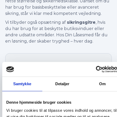
rette størrelse og sikkerhedsklasse. Uanset om du
har brug for basisbeskyttelse eller avanceret
sikring, står vi klar med kompetent vejledning.
Vi tilbyder også opsætning af
sikringsgitre
, hvis
du har brug for at beskytte butiksvinduer eller
andre udsatte områder. Hos Din Låsesmed får du
en løsning, der skaber tryghed – hver dag.
Brug for hjælp?
Vi kontakter dig inden for 24 timer
Navn
Samtykke
Detaljer
Om
Service
Denne hjemmeside bruger cookies
Vi bruger cookies til at tilpasse vores indhold og annoncer, til
Telefonnummer
at vise dig funktioner til sociale medier og til at analysere