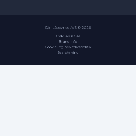
Din Låsesmed A/S ©
2026
CVR: 41013141
Brand Info
Cookie- og privatlivspolitik
Searchmind