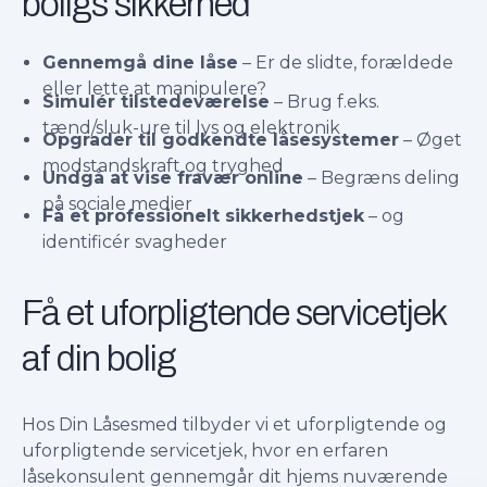
boligs sikkerhed
Gennemgå dine låse
– Er de slidte, forældede
eller lette at manipulere?
Simulér tilstedeværelse
– Brug f.eks.
tænd/sluk-ure til lys og elektronik
Opgrader til godkendte låsesystemer
– Øget
modstandskraft og tryghed
Undgå at vise fravær online
– Begræns deling
på sociale medier
Få et professionelt sikkerhedstjek
– og
identificér svagheder
Få et uforpligtende servicetjek
af din bolig
Hos Din Låsesmed tilbyder vi et uforpligtende og
uforpligtende servicetjek, hvor en erfaren
låsekonsulent gennemgår dit hjems nuværende