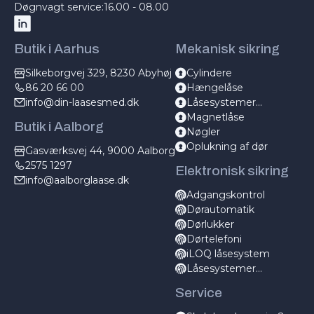
Døgnvagt service:
16.00 - 08.00
Butik i Aarhus
Mekanisk sikring
Silkeborgvej 329, 8230 Abyhøj
Cylindere
86 20 66 00
Hængelåse
info@din-laasesmed.dk
Låsesystemer
mekanisk
Magnetlåse
Butik i Aalborg
Nøgler
Oplukning af dør
Gasværksvej 44, 9000 Aalborg
2575 1297
Elektronisk sikring
info@aalborglaase.dk
Adgangskontrol
Dørautomatik
Dørlukker
Dørtelefoni
iLOQ låsesystem
Låsesystemer
elektronisk
Service