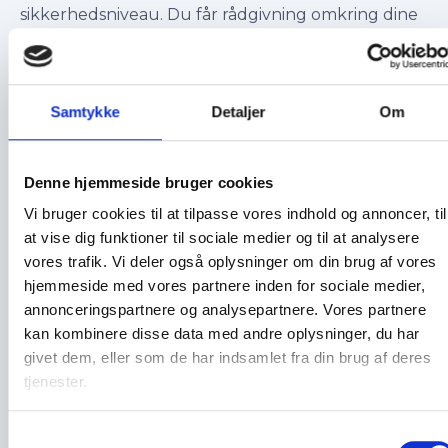
sikkerhedsniveau. Du får rådgivning omkring dine
muligheder for forbedringer – f.eks. nyere
låsetyper, ekstra sikring eller adgangskontrol.
Servicetjekket er ikke en teknisk installation, men
Samtykke
Detaljer
Om
en faglig vurdering med fokus på dine behov og
tryghed.
Denne hjemmeside bruger cookies
Tryghed, når du ikke er hjemme
Vi bruger cookies til at tilpasse vores indhold og annoncer, til
at vise dig funktioner til sociale medier og til at analysere
vores trafik. Vi deler også oplysninger om din brug af vores
Et sikkert hjem giver overskud til at nyde ferien.
hjemmeside med vores partnere inden for sociale medier,
Med det rette låsesystem og en professionel
annonceringspartnere og analysepartnere. Vores partnere
gennemgang er du bedre beskyttet – og slipper
kan kombinere disse data med andre oplysninger, du har
for bekymringer, mens du er væk.
givet dem, eller som de har indsamlet fra din brug af deres
tjenester.
Samtykkevalg