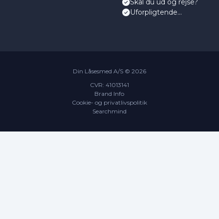
Skal du ud og rejse?
Uforpligtende
servicetjek
Din Låsesmed A/S ©
2026
CVR: 41013141
Brand Info
Cookie- og privatlivspolitik
Searchmind