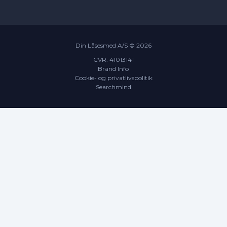
Din Låsesmed A/S ©
2026
CVR: 41013141
Brand Info
Cookie- og privatlivspolitik
Searchmind