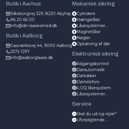
Butik i Aarhus
Mekanisk sikring
Silkeborgvej 329, 8230 Abyhøj
Cylindere
86 20 66 00
Hængelåse
info@din-laasesmed.dk
Låsesystemer
mekanisk
Magnetlåse
Butik i Aalborg
Nøgler
Oplukning af dør
Gasværksvej 44, 9000 Aalborg
2575 1297
Elektronisk sikring
info@aalborglaase.dk
Adgangskontrol
Dørautomatik
Dørlukker
Dørtelefoni
iLOQ låsesystem
Låsesystemer
elektronisk
Service
Skal du ud og rejse?
Uforpligtende
servicetjek