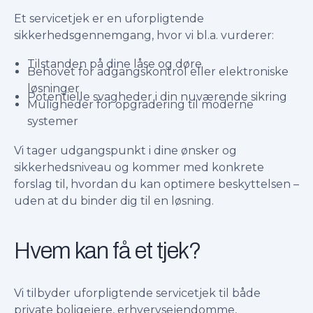
Et servicetjek er en uforpligtende
sikkerhedsgennemgang, hvor vi bl.a. vurderer:
Tilstanden på dine låse og døre
Behovet for adgangskontrol eller elektroniske
løsninger
Potentielle svagheder i din nuværende sikring
Muligheder for opgradering til moderne
systemer
Vi tager udgangspunkt i dine ønsker og
sikkerhedsniveau og kommer med konkrete
forslag til, hvordan du kan optimere beskyttelsen –
uden at du binder dig til en løsning.
Hvem kan få et tjek?
Vi tilbyder uforpligtende servicetjek til både
private boligejere, erhvervsejendomme,