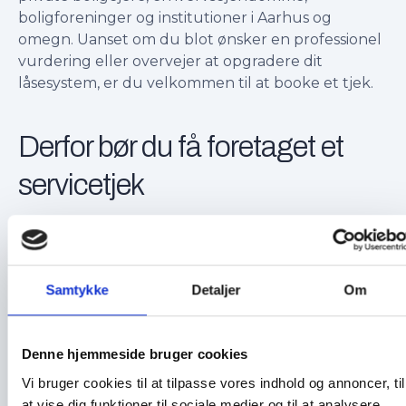
boligforeninger og institutioner i Aarhus og
omegn. Uanset om du blot ønsker en professionel
vurdering eller overvejer at opgradere dit
låsesystem, er du velkommen til at booke et tjek.
Derfor bør du få foretaget et
servicetjek
Ingen forpligtelser eller skjulte omkostninger
Professionel rådgivning fra en erfaren
låsekonsulent
Opdag svagheder før tyven gør det
Få overblik over dine muligheder for
Samtykke
Detaljer
Om
adgangssikring
Denne hjemmeside bruger cookies
Vi bruger cookies til at tilpasse vores indhold og annoncer, til
at vise dig funktioner til sociale medier og til at analysere