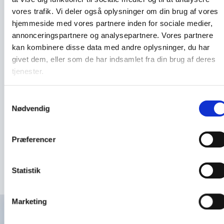
vores trafik. Vi deler også oplysninger om din brug af vores
Brug for hjælp?
hjemmeside med vores partnere inden for sociale medier,
Vi kontakter dig inden for 24 timer
annonceringspartnere og analysepartnere. Vores partnere
Navn
kan kombinere disse data med andre oplysninger, du har
givet dem, eller som de har indsamlet fra din brug af deres
Service
tjenester.
Samtykkevalg
Telefonnummer
Nødvendig
Mail
Præferencer
Send forespørgsel
Statistik
Submit
Marketing