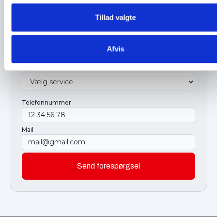
Tillad valgte
Brug for hjælp?
Vi kontakter dig inden for 24 timer
Navn
Afvis
Service
Telefonnummer
Mail
Send forespørgsel
Submit