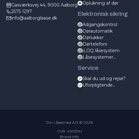
Oplukning af dør
Gasværksvej 44, 9000 Aalborg
2575 1297
Elektronisk sikring
info@aalborglaase.dk
Adgangskontrol
Dørautomatik
Dørlukker
Dørtelefoni
iLOQ låsesystem
Låsesystemer
elektronisk
Service
Skal du ud og rejse?
Uforpligtende
servicetjek
Din Låsesmed A/S ©
2026
CVR: 41013141
Brand Info