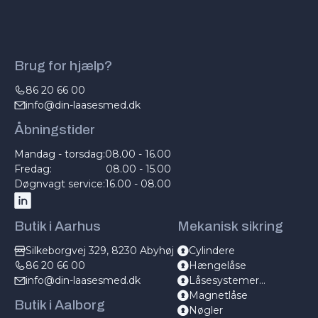
Brug for hjælp?
86 20 66 00
info@din-laasesmed.dk
Åbningstider
Mandag - torsdag:
08.00 - 16.00
Fredag:
08.00 - 15.00
Døgnvagt service:
16.00 - 08.00
Butik i Aarhus
Mekanisk sikring
Silkeborgvej 329, 8230 Abyhøj
Cylindere
86 20 66 00
Hængelåse
info@din-laasesmed.dk
Låsesystemer
mekanisk
Magnetlåse
Butik i Aalborg
Nøgler