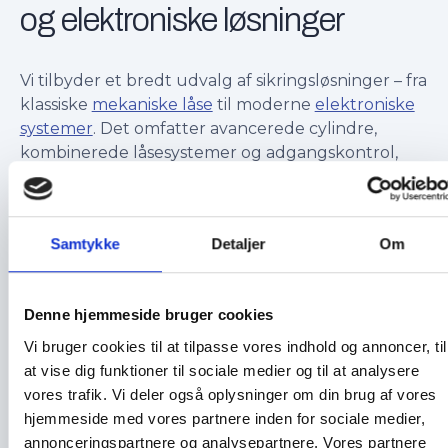
og elektroniske løsninger
Vi tilbyder et bredt udvalg af sikringsløsninger – fra
klassiske
mekaniske låse
til moderne
elektroniske
systemer
. Det omfatter avancerede cylindre,
kombinerede låsesystemer og adgangskontrol,
som især er relevant i bygninger med flere
brugere eller særlige adgangsbehov. Har du
behov for ekstra sikring, leverer vi også
Samtykke
Detaljer
Om
værdiskabe, pengeskabe og sikkerhedsskabe.
For at sikre, at dine nuværende låse fungerer
optimalt, kan du
booke et uforpligtende
Denne hjemmeside bruger cookies
servicetjek
, hvor en fagligt specialiseret konsulent
Vi bruger cookies til at tilpasse vores indhold og annoncer, til
vurderer sikkerheden og rådgiver om relevante
at vise dig funktioner til sociale medier og til at analysere
opgraderinger.
vores trafik. Vi deler også oplysninger om din brug af vores
hjemmeside med vores partnere inden for sociale medier,
annonceringspartnere og analysepartnere. Vores partnere